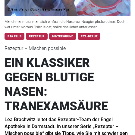
© Gins Wang / iStock / Getty Images Plus
Manchmal muss man sich einfach die Nase vor Neugier plattdrücken. Doch
wer unter Morbus Osler leidet, sollte das lieber unterlassen.
PTA PLUS
REZEPTUR
HINTERGRUND
PTA-BERUF
Rezeptur – Mischen possible
EIN KLASSIKER
GEGEN BLUTIGE
NASEN:
TRANEXAMSÄURE
Lea Brachwitz leitet das Rezeptur-Team der Engel
Apotheke in Darmstadt. In unserer Serie „Rezeptur –
Mischen possible“ gibt sie Tipps, wie Sie mit schwierigen