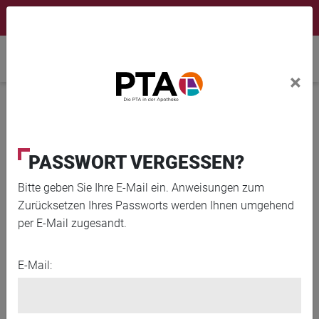
×
Newsletter
Fortbildungen
Login Menu
Home
×
Home
News
Was verbirgt sich hinter der Dubai-Schokolade?
PASSWORT VERGESSEN?
Bitte geben Sie Ihre E-Mail ein. Anweisungen zum
Zurücksetzen Ihres Passworts werden Ihnen umgehend
per E-Mail zugesandt.
E-Mail: