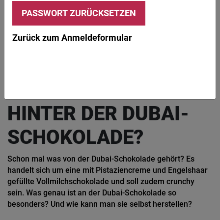
© Alice Foster / iStock / Getty Images Plus
Bei der Dubai-Schokolade handelt es sich um eine Vollmilchschokolade, die
mit Pistaziencreme und Engelshaar gefüllt ist.
Zurück zum Anmeldeformular
FEIERABEND!
ERNÄHRUNG
REZEPTE
Pistaziencreme und Engelshaar
WAS VERBIRGT SICH
HINTER DER DUBAI-
SCHOKOLADE?
Schon mal was von der Dubai-Schokolade gehört? Es
handelt sich um eine mit Pistaziencreme und Engelshaar
gefüllte Vollmilchschokolade und soll zudem crunchy
sein. Was genau ist an der Dubai-Schokolade so
besonders? Und wie kann man sie selbst herstellen?