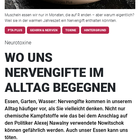
© SarapulSar38/iStock/Getty Images Plus
Muscheln essen wir nur in Monaten, die auf R enden – aber warum eigentlich?
Weil sie in der warmen Jahreszeit ein Nervengift enthalten könnten.
PTA PLUS
GEHIRN & NERVEN
TOXINE
HINTERGRUND
Neurotoxine
WO UNS
NERVENGIFTE IM
ALLTAG BEGEGNEN
Essen, Garten, Wasser: Nervengifte kommen in unserem
Alltag häufiger vor, als Sie vielleicht denken. Nicht nur
chemische Kampfstoffe wie das bei dem Anschlag auf
den Politiker Alexej Nawalny verwendete Nowitschok
können gefährlich werden. Auch unser Essen kann uns
töten.