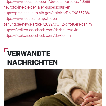
https://www.doccheck.com/de/detail/articles/40688-
neurotoxine-die-genialen-superschurken
https://pmc.ncbi.nlm.nih.gov/articles/PMC9865788/
https://www.deutsche-apotheker-
zeitung.de/news/artikel/2022/05/12/gift-fuers-gehirn
https://flexikon.doccheck.com/de/Neurotoxin
https://flexikon.doccheck.com/de/Coniin
VERWANDTE
NACHRICHTEN