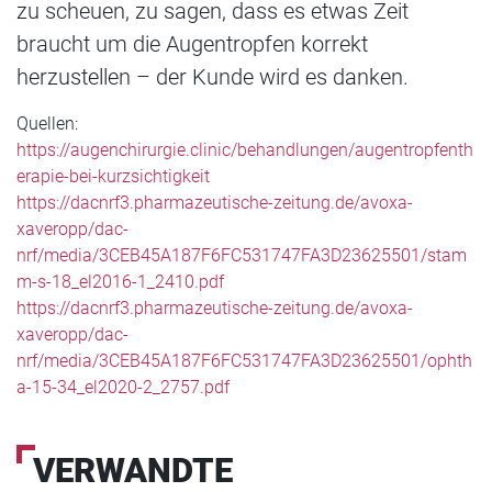
zu scheuen, zu sagen, dass es etwas Zeit
braucht um die Augentropfen korrekt
herzustellen – der Kunde wird es danken.
Quellen:
https://augenchirurgie.clinic/behandlungen/augentropfenth
erapie-bei-kurzsichtigkeit
https://dacnrf3.pharmazeutische-zeitung.de/avoxa-
xaveropp/dac-
nrf/media/3CEB45A187F6FC531747FA3D23625501/stam
m-s-18_el2016-1_2410.pdf
https://dacnrf3.pharmazeutische-zeitung.de/avoxa-
xaveropp/dac-
nrf/media/3CEB45A187F6FC531747FA3D23625501/ophth
a-15-34_el2020-2_2757.pdf
VERWANDTE