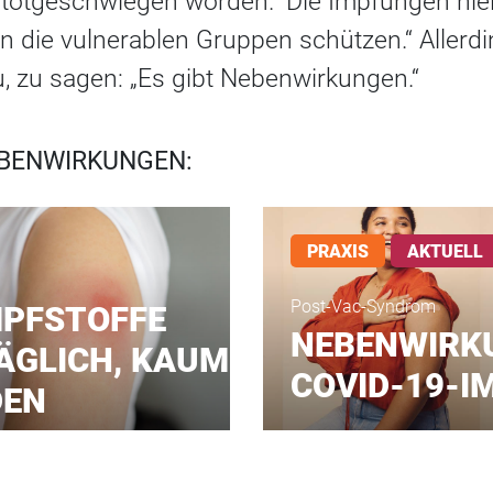
totgeschwiegen worden.“ Die Impfungen hielt
en die vulnerablen Gruppen schützen.“ Allerd
, zu sagen: „Es gibt Nebenwirkungen.“
EBENWIRKUNGEN:
PRAXIS
AKTUELL
Post-Vac-Syndrom
PFSTOFFE
NEBENWIRK
ÄGLICH, KAUM
COVID-19-I
DEN