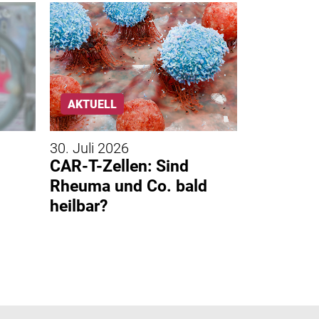
AKTUELL
AKTUELL
30. Juli 2026
27. Juli 20
CAR-T-Zellen: Sind
Bakterie
Rheuma und Co. bald
Nachweis
heilbar?
neue Me