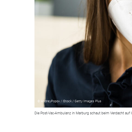
© AndreyPopov / iStock / Getty Images Plus
Die Post-Vac-Ambulanz in Marburg schaut beim Verdacht auf