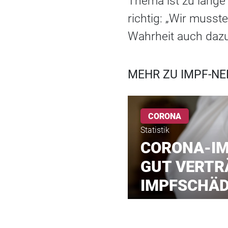
Thema ist zu lange 
richtig: „Wir musst
Wahrheit auch dazu
MEHR ZU IMPF-N
CORONA
Statistik
CORONA-IM
GUT VERTR
IMPFSCHÄ