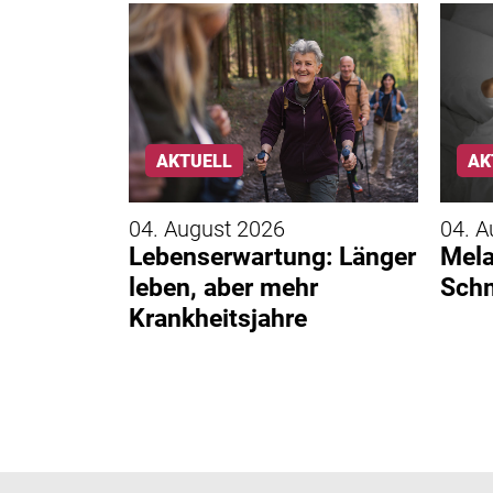
AKTUELL
AK
04. August 2026
04. A
utung
Lebenserwartung: Länger
Mela
g des
leben, aber mehr
Schm
rmögens
Krankheitsjahre