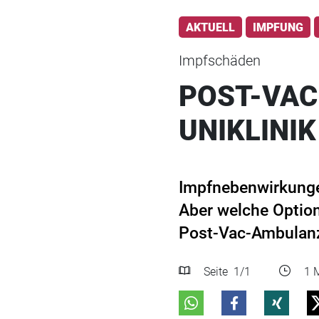
AKTUELL
IMPFUNG
Impfschäden
POST-VA
UNIKLINIK
Impfnebenwirkungen
Aber welche Optio
Post-Vac-Ambulanz
Seite
1
/1
1 M