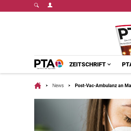
Login Menu
Fachmedium für PTA | diepta.de
Home
ZEITSCHRIFT
PT
Home
News
Post-Vac-Ambulanz an Mar