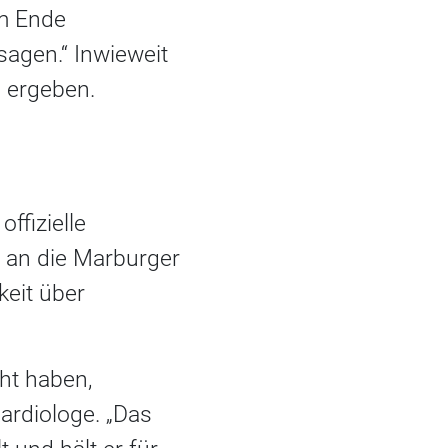
am Ende
agen.“ Inwieweit
 ergeben.
ffizielle
ch an die Marburger
eit über
ht haben,
ardiologe. „Das