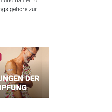
 und hält er für
ings gehöre zur
UNGEN DER
MPFUNG