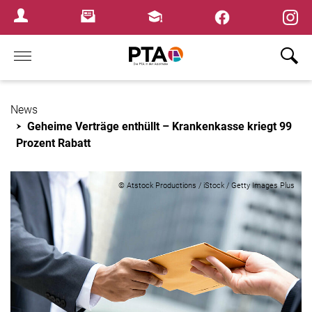
×
Newsletter
Fortbildungen
Login Menu
Home
News
Geheime Verträge enthüllt – Krankenkasse kriegt 99
Prozent Rabatt
© Atstock Productions / iStock / Getty Images Plus