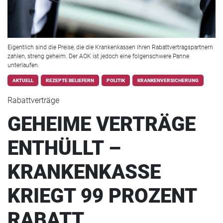
Eigentlich sind die Preise, die die Krankenkassen ihren Rabattvertragspartnern
zahlen, streng geheim. Der AOK ist jedoch eine folgenschwere Panne
unterlaufen.
AKTUELL
REZEPTE BELIEFERN
POLITIK
KRANKENVERSICHERUNG
Rabattverträge
GEHEIME VERTRÄGE
ENTHÜLLT –
KRANKENKASSE
KRIEGT 99 PROZENT
RABATT