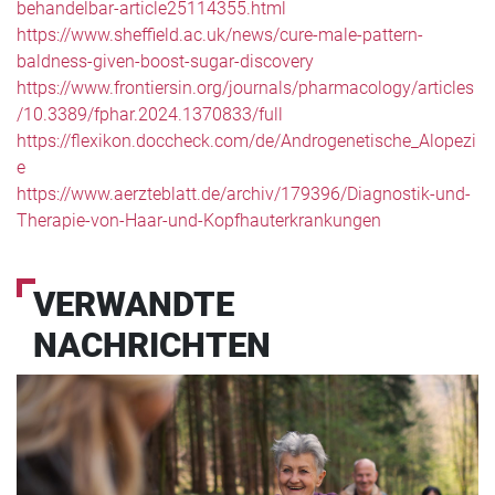
behandelbar-article25114355.html
https://www.sheffield.ac.uk/news/cure-male-pattern-
baldness-given-boost-sugar-discovery
https://www.frontiersin.org/journals/pharmacology/articles
/10.3389/fphar.2024.1370833/full
https://flexikon.doccheck.com/de/Androgenetische_Alopezi
e
https://www.aerzteblatt.de/archiv/179396/Diagnostik-und-
Therapie-von-Haar-und-Kopfhauterkrankungen
VERWANDTE
NACHRICHTEN