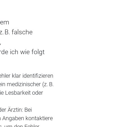
inem
. B. falsche
,
de ich wie folgt
ler klar identifizieren
ein medizinischer (z. B.
die Lesbarkeit oder
r Ärztin: Bei
n Angaben kontaktiere
s, um den Fehler