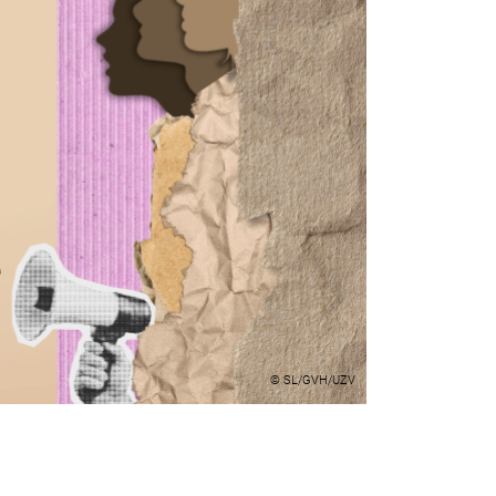
© SL/GVH/UZV