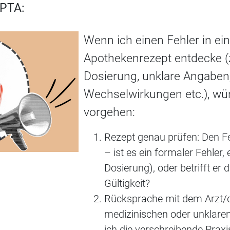
PTA:
Wenn ich einen Fehler in e
Apothekenrezept entdecke (z
Dosierung, unklare Angaben
Wechselwirkungen etc.), wür
vorgehen:
Rezept genau prüfen: Den Feh
– ist es ein formaler Fehler, 
Dosierung), oder betrifft er 
Gültigkeit?
Rücksprache mit dem Arzt/de
medizinischen oder unklare
ich die verschreibende Praxi