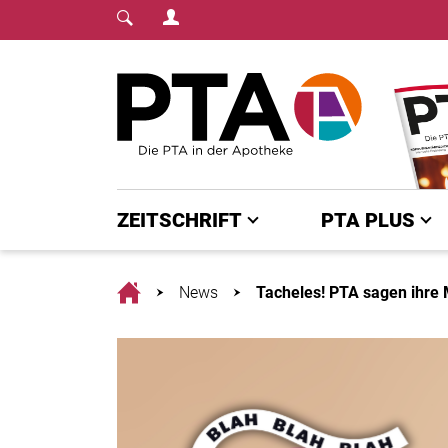
Login Menu
Fachmedium für PTA | diepta.de
Home
ZEITSCHRIFT
PTA PLUS
Home
News
Tacheles! PTA sagen ihre