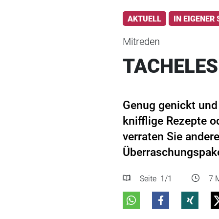
AKTUELL
IN EIGENER
Mitreden
TACHELES
Genug genickt und
knifflige Rezepte o
verraten Sie ander
Überraschungspake
Seite
1
/1
7 M