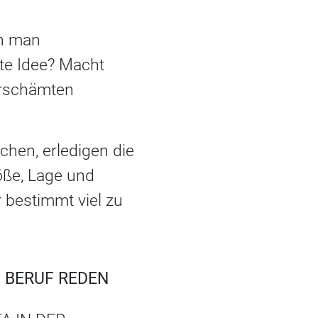
en man
te Idee? Macht
erschämten
chen, erledigen die
öße, Lage und
 bestimmt viel zu
N BERUF REDEN