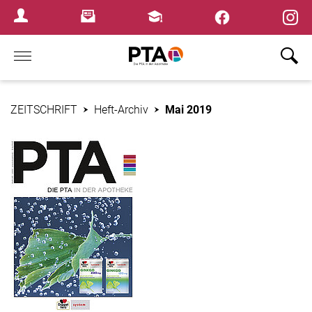
×
Newsletter
Fortbildungen
Login Menu
Home
ZEITSCHRIFT
Heft-Archiv
Mai 2019