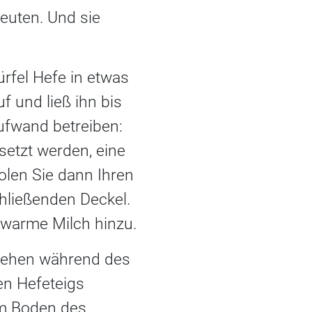
euten. Und sie
ürfel Hefe in etwas
 und ließ ihn bis
ufwand betreiben:
etzt werden, eine
olen Sie dann Ihren
hließenden Deckel.
uwarme Milch hinzu.
 sehen während des
en Hefeteigs
em Boden des