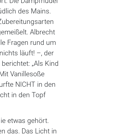
rt: Die Dampfnudel
üdlich des Mains.
 Zubereitungsarten
gemeißelt. Albrecht
alle Fragen rund um
chts läuft! –, der
berichtet: „Als Kind
Mit Vanillesoße
durfte NICHT in den
cht in den Topf
ie etwas gehört.
 das. Das Licht in