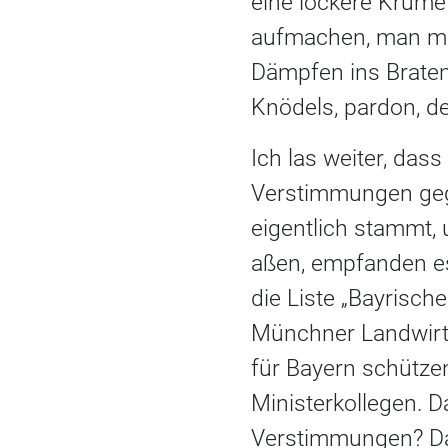
eine lockere Krume
aufmachen, man mö
Dämpfen ins Braten
Knödels, pardon, de
Ich las weiter, da
Verstimmungen geg
eigentlich stammt, 
aßen, empfanden es 
die Liste „Bayrisch
Münchner Landwirt
für Bayern schützen
Ministerkollegen. 
Verstimmungen? Dar