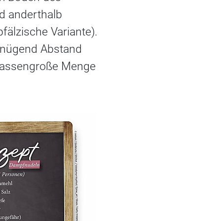
d anderthalb
pfälzische Variante).
genügend Abstand
eetassengroße Menge