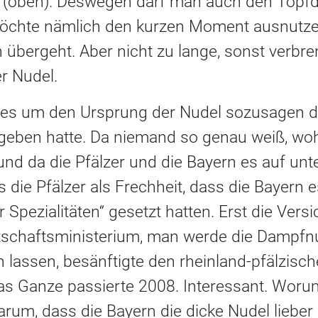
 (oben). Deswegen darf man auch den Topfd
chte nämlich den kurzen Moment ausnutze
 übergeht. Aber nicht zu lange, sonst verbr
r Nudel.
ss es um den Ursprung der Nudel sozusagen 
eben hatte. Da niemand so genau weiß, woh
und da die Pfälzer und die Bayern es auf unt
die Pfälzer als Frechheit, dass die Bayern e
er Spezialitäten“ gesetzt hatten. Erst die Ve
schaftsministerium, man werde die Dampfnu
 lassen, besänftigte den rheinland-pfälzisc
Das Ganze passierte 2008. Interessant. Woru
um, dass die Bayern die dicke Nudel lieber