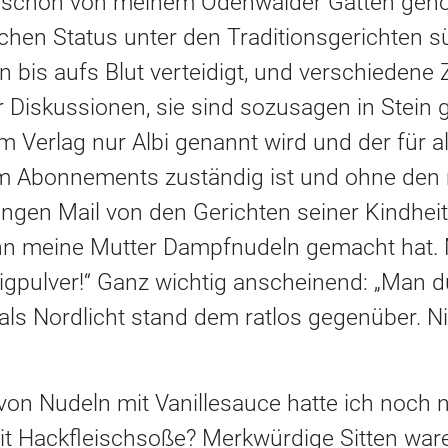
h schon von meinem Odenwälder Gatten gehö
ichen Status unter den Traditionsgerichten s
 bis aufs Blut verteidigt, und verschiedene
er Diskussionen, sie sind sozusagen in Stein 
im Verlag nur Albi genannt wird und der für 
m Abonnements zuständig ist und ohne den ni
langen Mail von den Gerichten seiner Kindheit 
wenn meine Mutter Dampfnudeln gemacht hat. 
tigpulver!“ Ganz wichtig anscheinend: „Man 
als Nordlicht stand dem ratlos gegenüber. Ni
on Nudeln mit Vanillesauce hatte ich noch n
t Hackfleischsoße? Merkwürdige Sitten waren