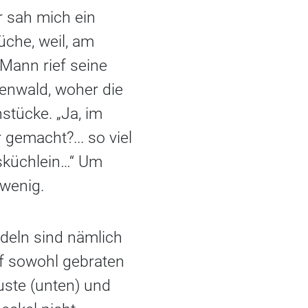
r sah mich ein
üche, weil, am
 Mann rief seine
denwald, woher die
stücke. „Ja, im
gemacht?... so viel
sküchlein…“ Um
 wenig.
deln sind nämlich
pf sowohl gebraten
uste (unten) und