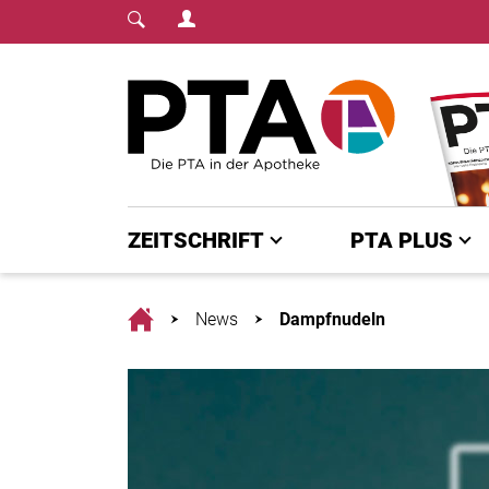
Login Menu
Fachmedium für PTA | diepta.de
Home
ZEITSCHRIFT
PTA PLUS
Home
News
Dampfnudeln