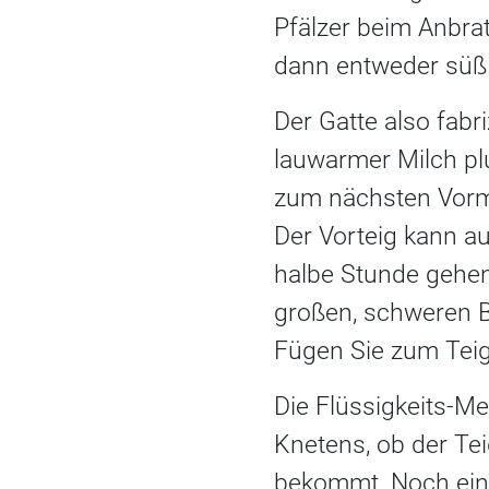
Pfälzer beim Anbra
dann entweder süß 
Der Gatte also fabr
lauwarmer Milch pl
zum nächsten Vormi
Der Vorteig kann a
halbe Stunde gehen
großen, schweren B
Fügen Sie zum Teig
Die Flüssigkeits-M
Knetens, ob der Tei
bekommt. Noch ein