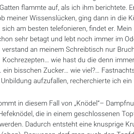
tten flammte auf, als ich ihm berichtete. E
ob meiner Wissenslücken, ging dann in die K
 sich am besten telefonieren, findet er. Mein
 schon sehr betagt und lebt noch immer im O
h verstand an meinem Schreibtisch nur Bruch
n Kochrezepten… wie hast du die denn immer 
 ein bisschen Zucker… wie viel?… Fastnacht
 Unbildung aufzufallen, recherchierte ich ein
kommt in diesem Fall von „Knödel“– Dampfnu
 Hefeknödel, die in einem geschlossenen To
werden. Dadurch entsteht eine knusprige Kr