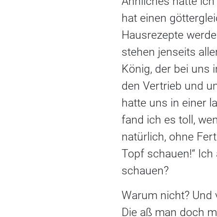
Ähnliches hatte ic
hat einen göttergle
Hausrezepte werden
stehen jenseits all
König, der bei uns 
den Vertrieb und u
hatte uns in einer 
fand ich es toll, 
natürlich, ohne Fer
Topf schauen!“ Ich 
schauen?
Warum nicht? Und v
Die aß man doch mi