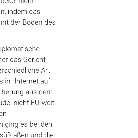
eckel nicht
n, indem das
ennt der Boden des
diplomatische
er das Gericht
erschiedliche Art
s im Internet auf
rsicherung aus dem
del nicht EU-weit
hen
m ging es bei den
 süß aßen und die