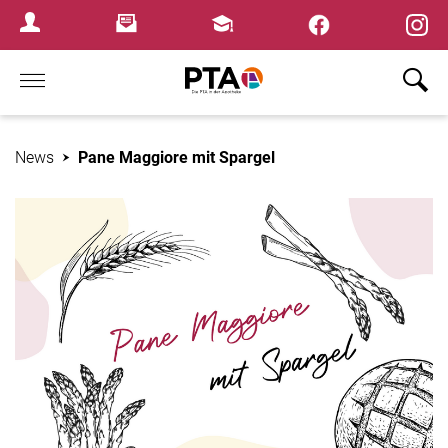
×
Newsletter
Fortbildungen
Login Menu
Home
News
Pane Maggiore mit Spargel