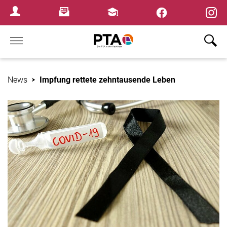
×
Newsletter
Fortbildungen
Login Menu
Home
News
Impfung rettete zehntausende Leben