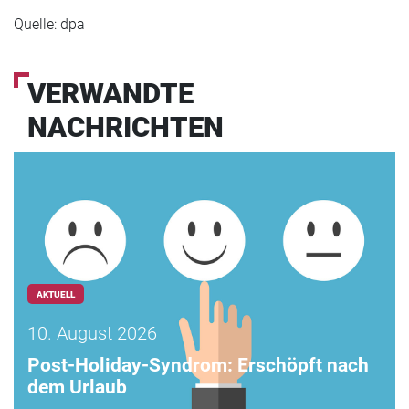
Quelle: dpa
VERWANDTE
NACHRICHTEN
AKTUELL
10. August 2026
Post-Holiday-Syndrom: Erschöpft nach
dem Urlaub