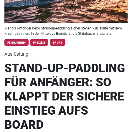
Wer als Anfänger beim Stand-up-Paddling sicher stehen will, sollte mit dem
Knien beginnen. In der Mitte des Boards ist die Stabilität am höchsten.
FEIERABEND!
FREIZEIT
SPORT
Ausrüstung
STAND-UP-PADDLING
FÜR ANFÄNGER: SO
KLAPPT DER SICHERE
EINSTIEG AUFS
BOARD