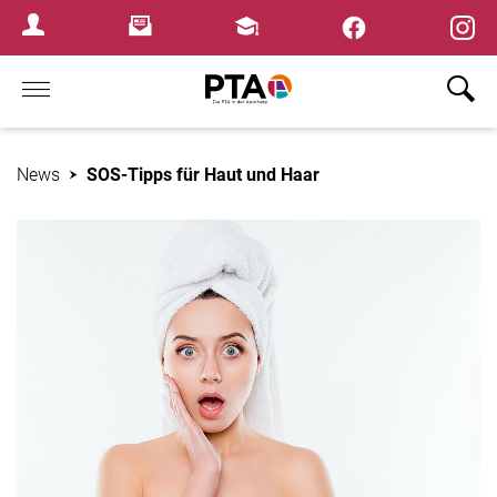
×
Newsletter
Fortbildungen
Login Menu
Home
News
SOS-Tipps für Haut und Haar