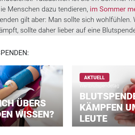
l die Menschen dazu tendieren,
im Sommer meh
nden gilt aber: Man sollte sich wohlfühlen.
mpft, sollte daher lieber auf eine Blutspend
SPENDEN:
AKTUELL
Weltblutspendetag
BLUTSPEND
ICH ÜBERS
KÄMPFEN U
EN WISSEN?
LEUTE