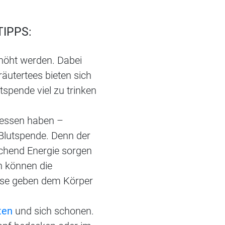
TIPPS:
erhöht werden. Dabei
äutertees bieten sich
tspende viel zu trinken
gessen haben –
 Blutspende. Denn der
chend Energie sorgen
 können die
üsse geben dem Körper
ten
und sich schonen.