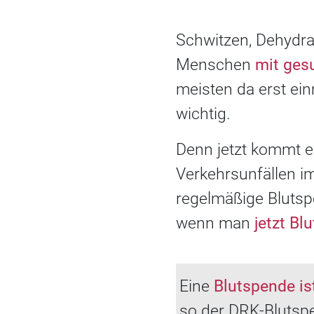
Schwitzen, Dehydra
Menschen
mit ges
meisten da erst ei
wichtig.
Denn jetzt kommt e
Verkehrsunfällen im
regelmäßige Blutsp
wenn man
jetzt Bl
Eine
Blutspende is
so der DRK-Blutspe