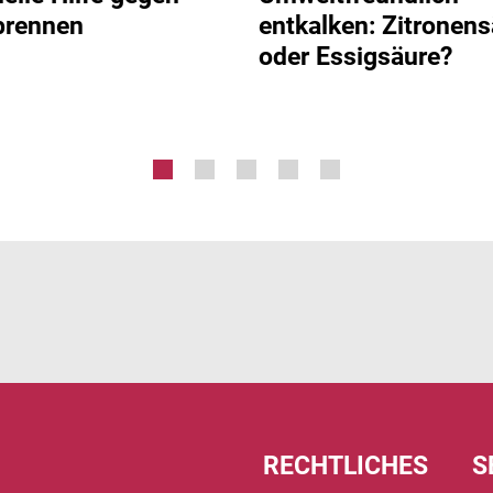
brennen
entkalken: Zitronen
oder Essigsäure?
RECHTLICHES
S