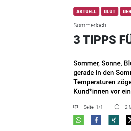
AKTUELL
BLUT
BE
Sommerloch
3 TIPPS F
Sommer, Sonne, Bl
gerade in den Som
Temperaturen zöger
Kund*innen vor ein
Seite
1
/1
2 M