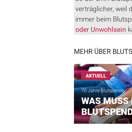
verträglicher, wei
immer beim Blutspe
oder Unwohlsein
kä
MEHR ÜBER BLUT
AKTUELL
70 Jahre Blutspende
WAS MUSS 
BLUTSPEND