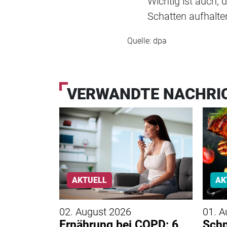
Wichtig ist auch, 
Schatten aufhalte
Quelle: dpa
VERWANDTE NACHRI
AKTUELL
AK
02. August 2026
01. A
heltier
Ernährung bei COPD: 6
Schn