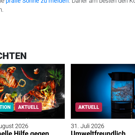
die
pralle Sonne zu meiden
. Daher am besten den K
n.
CHTEN
TION
AKTUELL
AKTUELL
ugust 2026
31. Juli 2026
elle Hilfe gegen
Umweltfreundlich