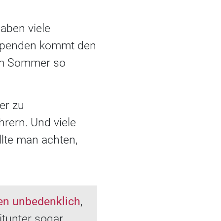
aben viele
 spenden kommt den
 im Sommer so
er zu
hrern. Und viele
lte man achten,
en unbedenklich
,
itunter sogar