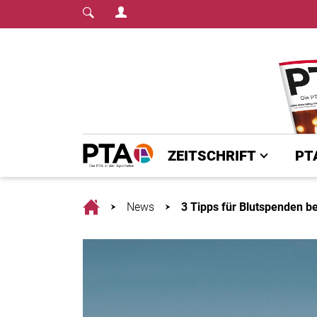
Login Menu
Fachmedium für PTA | diepta.de
Home
ZEITSCHRIFT
PT
Home
News
3 Tipps für Blutspenden be