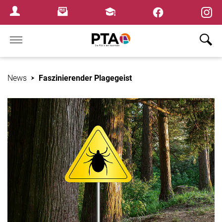
×
Newsletter
Fortbildungen
Login Menu
Home
News
Faszinierender Plagegeist