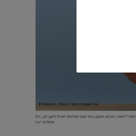
© Fokusiert / iStock / Getty Images Plus
Ein „Ja“ geht Ihnen leichter über die Lippen als ein „Nein“? 
nur Vorteile.