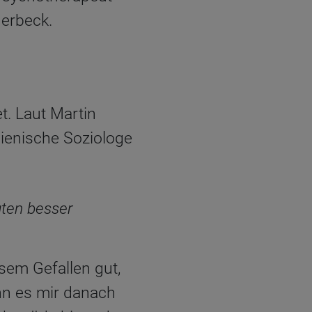
Merbeck.
t. Laut Martin
lienische Soziologe
gten besser
sem Gefallen gut,
nn es mir danach