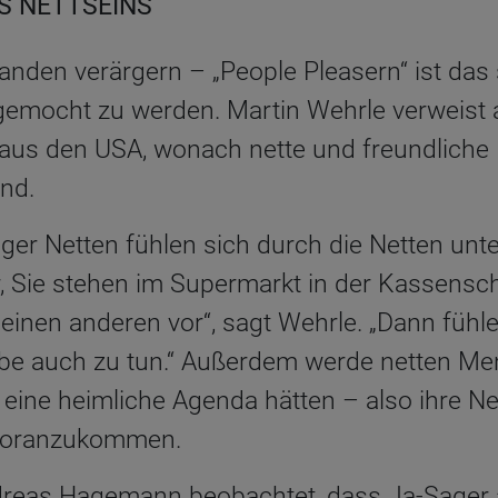
ES NETTSEINS
manden verärgern – „People Pleasern“ ist das s
emocht zu werden. Martin Wehrle verweist a
aus den USA, wonach nette und freundliche
ind.
ger Netten fühlen sich durch die Netten unte
or, Sie stehen im Supermarkt in der Kassensc
einen anderen vor“, sagt Wehrle. „Dann fühlen
lbe auch zu tun.“ Außerdem werde netten M
e eine heimliche Agenda hätten – also ihre Net
 voranzukommen.
reas Hagemann beobachtet, dass Ja-Sager a