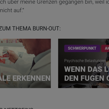
l ich über meine Grenzen gegangen bin, weil 
icht auf.“
 ZUM THEMA BURN-OUT:
SCHWERPUNKT
A
Psychische Belastungen
WENN DAS L
LE ERKENNEN
DEN FUGEN 