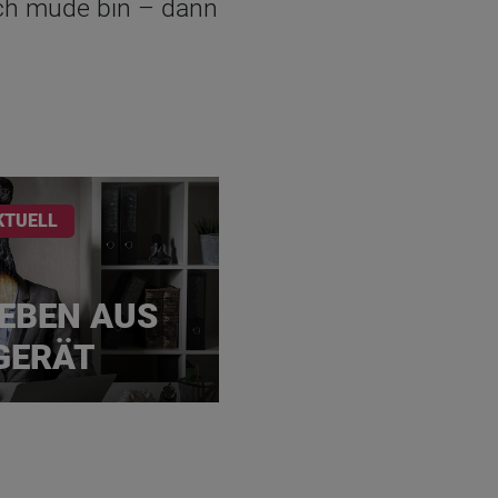
ich müde bin – dann
KTUELL
EBEN AUS
GERÄT