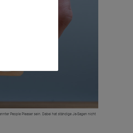
annter People Pleaser sein. Dabei hat ständige Ja-Sagen nicht