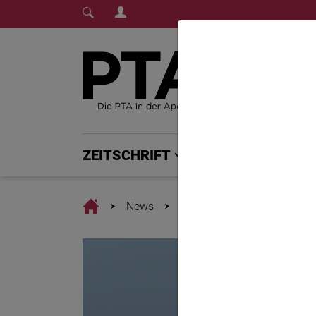
Login Menu
Fachmedium für PTA | diepta.de
Home
Home
ZEITSCHRIFT
PTA PLUS
Home
News
People Pleasing schadet d