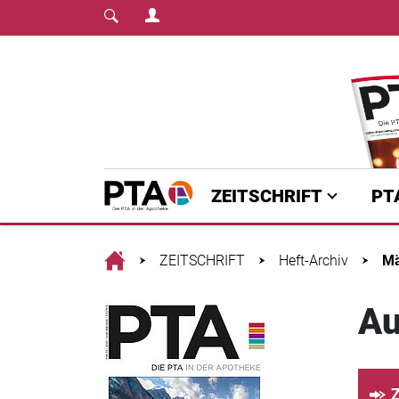
Login Menu
Fachmedium für PT
Home
ZEITSCHRIFT
PT
Home
ZEITSCHRIFT
Heft-Archiv
Mä
Au