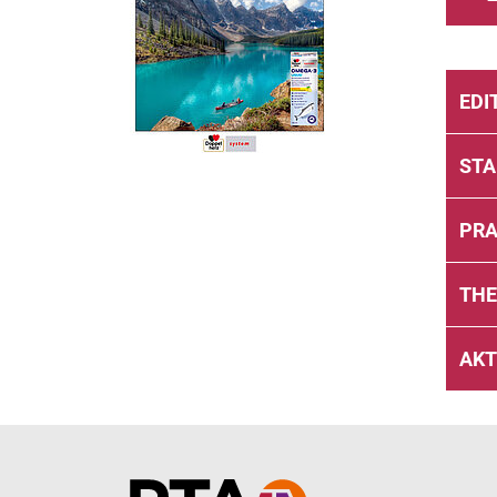
EDI
ST
PRA
TH
AKT
Home