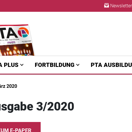
Newsletter
A | diepta.de
ABO
A PLUS
FORTBILDUNG
PTA AUSBILD
rz 2020
sgabe 3/2020
ZUM E-PAPER