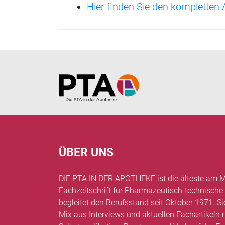
Hier finden Sie den kompletten
Home
ÜBER UNS
DIE PTA IN DER APOTHEKE ist die älteste am M
Fachzeitschrift für Pharmazeutisch-technische
begleitet den Berufsstand seit Oktober 1971. Si
Mix aus Interviews und aktuellen Fachartikel