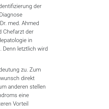
entifizierung der
e Diagnose
t Dr. med. Ahmed
d Chefarzt der
­patologie in
Denn letztlich wird
deutung zu. Zum
nwunsch direkt
um anderen stellen
yndroms eine
eren Vorteil