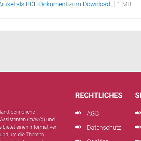
 Artikel als PDF-Dokument zum Download.
1 MB
RECHTLICHES
S
arkt befindliche
AGB
 Assistenten (m/w/d) und
Datenschutz
e bietet einen informativen
n rund um die Themen