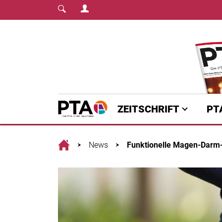
Login Menu
Fachmedium für PTA | diepta.de
Home
ZEITSCHRIFT
PT
Home
News
Funktionelle Magen-Darm-