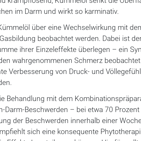
nd krampflösend; Kümmelöl senkt die Ober
chen im Darm und wirkt so karminativ.
Kümmelöl über eine Wechselwirkung mit d
Gasbildung beobachtet werden. Dabei ist der
mme ihrer Einzeleffekte überlegen – ein Sy
f den wahrgenommenen Schmerz beobachtet
ante Verbesserung von Druck- und Völlegefüh
den.
die Behandlung mit dem Kombinationspräpar
en-Darm-Beschwerden – bei etwa 70 Prozent
ung der Beschwerden innerhalb einer Woche 
pfiehlt sich eine konsequente Phytotherapi