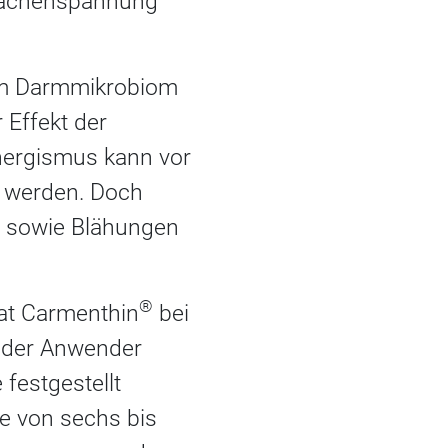
flächenspannung
em Darmmikrobiom
 Effekt der
nergismus kann vor
 werden. Doch
l sowie Blähungen
®
at Carmenthin
bei
 der Anwender
festgestellt
e von sechs bis