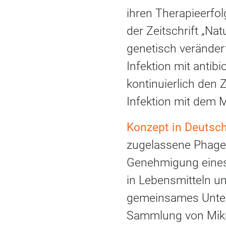
ihren Therapieerfol
der Zeitschrift „Na
genetisch verändert
Infektion mit antib
kontinuierlich den
Infektion mit dem 
Konzept in Deutsc
zugelassene Phagen
Genehmigung eines
in Lebensmitteln u
gemeinsames Untern
Sammlung von Mikro