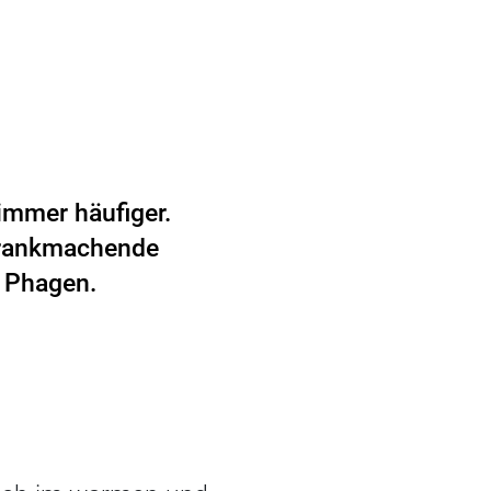
immer häufiger.
 krankmachende
d Phagen.