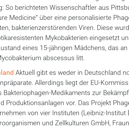
g: So berichteten Wissenschaftler aus Pitts
ture Medicine“ über eine personalisierte Pha
en, bakterienzerstörenden Viren. Diese wurd
iotikaresistenten Mykobakterien eingesetzt u
 Zustand eines 15-jährigen Mädchens, das an
Mycobakterium abscessus litt.
hland
Aktuell gibt es weder in Deutschland n
präparate. Allerdings liegt der EU-Kommissi
 Bakteriophagen-Medikaments zur Bekämpfu
nd Produktionsanlagen vor. Das Projekt Phage
ehmen von vier Instituten (Leibniz-Institu
organismen und Zellkulturen GmbH, Fraunho