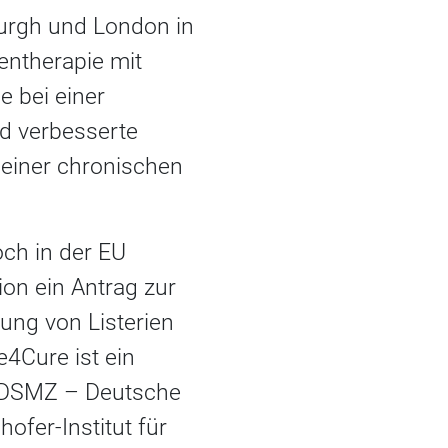
burgh und London in
gentherapie mit
e bei einer
nd verbesserte
 einer chronischen
och in der EU
on ein Antrag zur
ng von Listerien
4Cure ist ein
t DSMZ – Deutsche
fer-Institut für