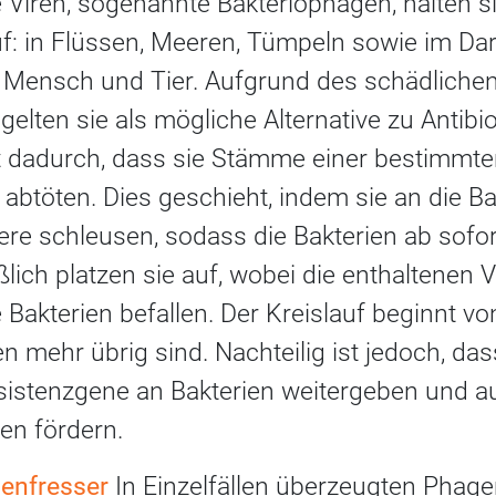
e Viren, sogenannte Bakteriophagen, halten 
f: in Flüssen, Meeren, Tümpeln sowie im Da
Mensch und Tier. Aufgrund des schädlichen
lten sie als mögliche Alternative zu Antibiot
 dadurch, dass sie Stämme einer bestimmten
e abtöten. Dies geschieht, indem sie an die B
ere schleusen, sodass die Bakterien ab sofor
lich platzen sie auf, wobei die enthaltenen V
Bakterien befallen. Der Kreislauf beginnt vo
n mehr übrig sind. Nachteilig ist jedoch, da
istenzgene an Bakterien weitergeben und a
zen fördern.
ienfresser
In Einzelfällen überzeugten Phage