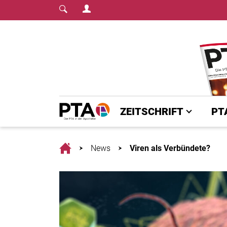
Login Menu
Fachmedium für PTA | diepta.de
Home
ZEITSCHRIFT
PT
Home
News
Viren als Verbündete?