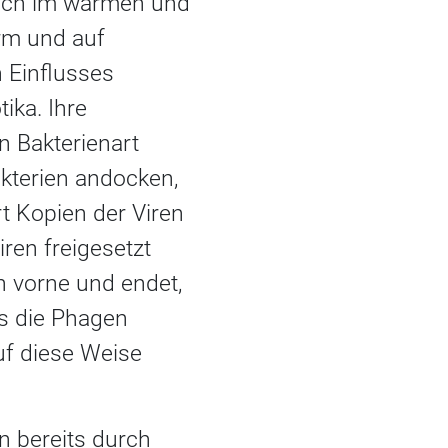
sich im warmen und
rm und auf
 Einflusses
ika. Ihre
 Bakterienart
akterien andocken,
t Kopien der Viren
iren freigesetzt
n vorne und endet,
ss die Phagen
uf diese Weise
n bereits durch