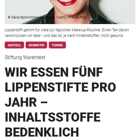
© Daria Eponchintseva / iStock / Getty Images Plus
Lippenstift gehört für viele zur täglichen Make-up-Routine. Einen Teil davon
verschlucken wir aber - und das ist, je nach Inhaltsstoffen, nicht gesund.
AKTUELL
KOSMETIK
TOXINE
Stiftung Warentest
WIR ESSEN FÜNF
LIPPENSTIFTE PRO
JAHR –
INHALTSSTOFFE
BEDENKLICH