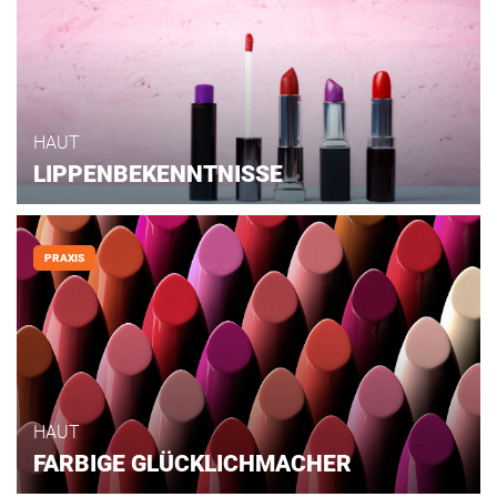
HAUT
LIPPENBEKENNTNISSE
PRAXIS
HAUT
FARBIGE GLÜCKLICHMACHER