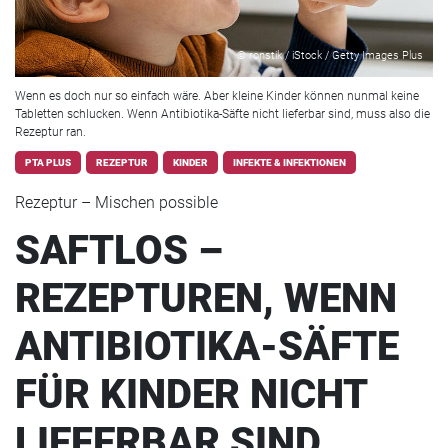
© ronstik / iStock / Getty Images Plus
Wenn es doch nur so einfach wäre. Aber kleine Kinder können nunmal keine
Tabletten schlucken. Wenn Antibiotika-Säfte nicht lieferbar sind, muss also die
Rezeptur ran.
PTA PLUS
REZEPTUR
KINDER
INFEKTE & INFEKTIONEN
Rezeptur – Mischen possible
SAFTLOS –
REZEPTUREN, WENN
ANTIBIOTIKA-SÄFTE
FÜR KINDER NICHT
LIEFERBAR SIND