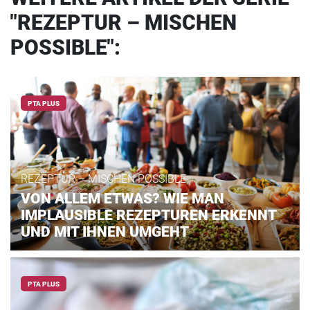
"REZEPTUR – MISCHEN
POSSIBLE":
PTA PLUS
REZEPTUR – MISCHEN POSSIBLE
VON ALLEM ETWAS? WIE MAN
IMPLAUSIBLE REZEPTUREN ERKENNT
UND MIT IHNEN UMGEHT
PTA PLUS