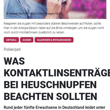
© Aleksej Sarifulin /iStock/Getty Images Plus
Reagieren die Augen mit besonders starken Beschwerden auf Pollen, sollte
man in der Allergie-Saison lieber auf die Brille umsteigen, um die Augen nicht
noch durch Kontaktlinsen zusätzlich zu reizen.
AKTUELL
AUGEN
ALLERGIEN & INTOLERANZEN
Pollenzeit
WAS
KONTAKTLINSENTRÄG
BEI HEUSCHNUPFEN
BEACHTEN SOLLTEN
Rund jeder fünfte Erwachsene in Deutschland leidet unter