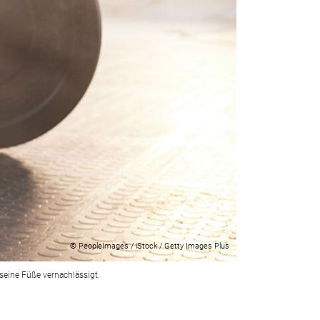
© PeopleImages / iStock / Getty Images Plus
seine Füße vernachlässigt.