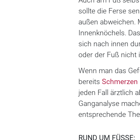
Auch am Fuß selbst
sollte die Ferse s
außen abweichen. M
Innenknöchels. Das 
sich nach innen durc
oder der Fuß nicht 
Wenn man das Gefüh
bereits
Schmerzen 
jeden Fall ärztlich
Ganganalyse mache
entsprechende The
RUND UM FÜSSE: