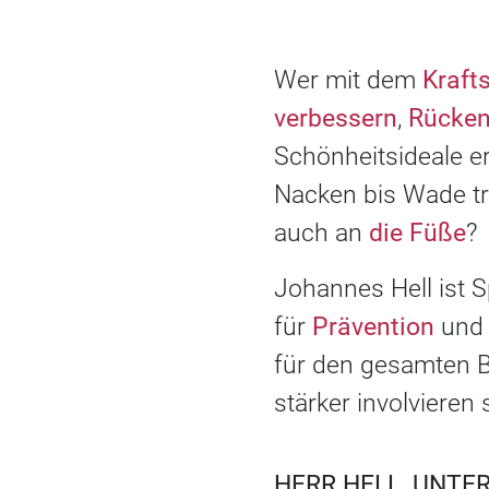
Wer mit dem
Kraft
verbessern
,
Rücken
Schönheitsideale e
Nacken bis Wade tra
auch an
die Füße
?
Johannes Hell ist 
für
Prävention
und 
für den gesamten B
stärker involvieren 
HERR HELL, UNTER