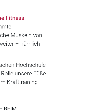
ne Fitness
mmte
iche Muskeln von
weiter – nämlich
utschen Hochschule
 Rolle unsere Füße
m Krafttraining
BEIM K