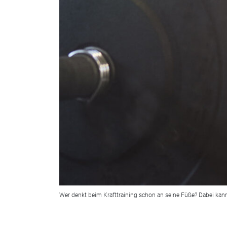
Wer denkt beim Krafttraining schon an seine Füße? Dabei kan