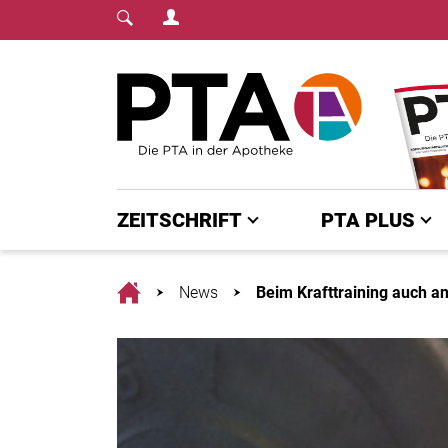
Login Menu
Fachmedium für PTA | diepta.de
Home
ZEITSCHRIFT
PTA PLUS
Home
News
Beim Krafttraining auch a