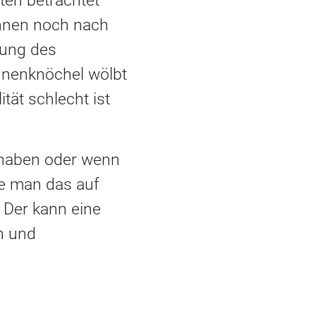
ten betrachtet
innen noch nach
gung des
Innenknöchel wölbt
ität schlecht ist
u haben oder wenn
te man das auf
 Der kann eine
n und