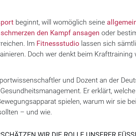
sport
beginnt, will womöglich seine
allgemei
schmerzen den Kampf ansagen
oder besti
rreichen. Im
Fitnessstudio
lassen sich sämtl
inieren. Doch wer denkt beim Krafttraining 
Sportwissenschaftler und Dozent an der De
Gesundheitsmanagement. Er erklärt, welche
ewegungsapparat spielen, warum wir sie bei
sollten – und wie.
SCHÄTZEN WIR DIE ROLLE UNSERER FÜSSE 