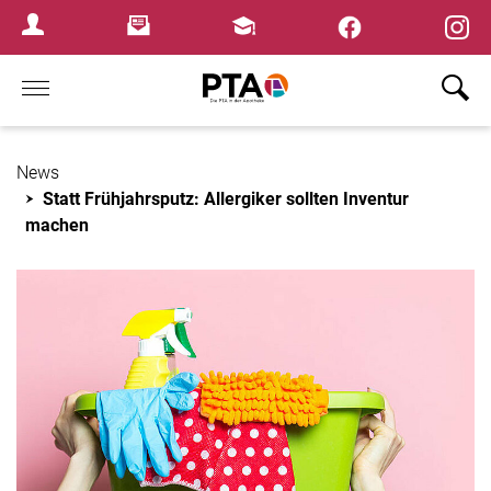
×
Newsletter
Fortbildungen
Login Menu
Home
News
Statt Frühjahrsputz: Allergiker sollten Inventur
machen