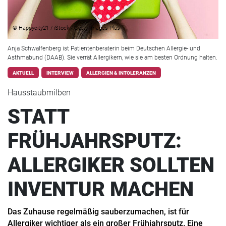
© Happycity21 / iStock / Getty Images Plus
Anja Schwalfenberg ist Patientenberaterin beim Deutschen Allergie- und
Asthmabund (DAAB). Sie verrät Allergikern, wie sie am besten Ordnung halten.
AKTUELL
INTERVIEW
ALLERGIEN & INTOLERANZEN
Hausstaubmilben
STATT
FRÜHJAHRSPUTZ:
ALLERGIKER SOLLTEN
INVENTUR MACHEN
Das Zuhause regelmäßig sauberzumachen, ist für
Allergiker wichtiger als ein großer Frühjahrsputz. Eine