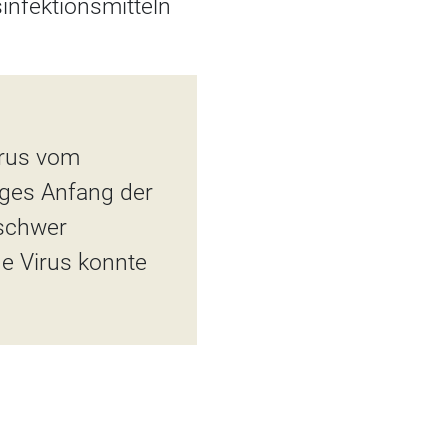
infektionsmitteln
irus vom
ges Anfang der
 schwer
he Virus konnte