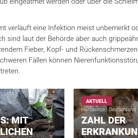
ub eingeatmet werden oder über die Schleim
t verläuft eine Infektion meist unbemerkt o
h sind laut der Behörde aber auch grippeä
etzendem Fieber, Kopf- und Rückenschmerzen 
schweren Fällen können Nierenfunktionsstö
treten.
AKTUELL
Hantavirus | Deutschland
S: MIT
ZAHL DER
LICHEN
ERKRANKUN