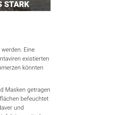
S STARK
t werden. Eine
taviren existierten
chmerzen könnten
nd Masken getragen
flächen befeuchtet
daver und