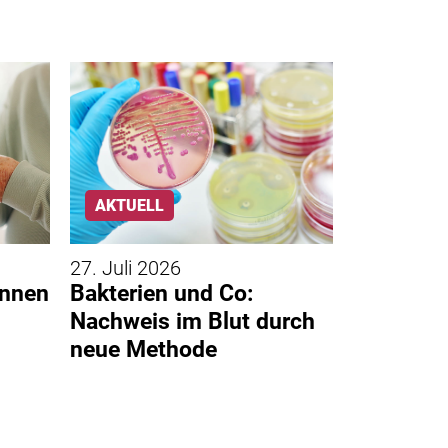
AKTUELL
AKTUELL
27. Juli 2026
17. Juli 20
ennen
Bakterien und Co:
Polio: Le
Nachweis im Blut durch
einer Ei
neue Methode
gestorbe