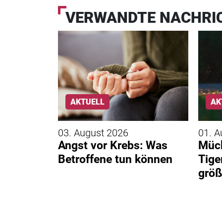
VERWANDTE NACHRI
AKTUELL
AK
03. August 2026
01. A
Angst vor Krebs: Was
Mück
s
Betroffene tun können
Tige
o
größ