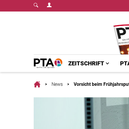
Login Menu
Fachmedium für PTA | diepta.de
Home
ZEITSCHRIFT
PT
Home
News
Vorsicht beim Frühjahrspu