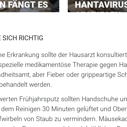
 FÄNGT ES
HANTAVIRU
GESTIEGEN
 SICH RICHTIG
ne Erkrankung sollte der Hausarzt konsultier
spezielle medikamentöse Therapie gegen Han
ndheitsamt, aber Fieber oder grippeartige S
behandelt werden.
werten Frühjahrsputz sollten Handschuhe u
dem Reinigen 30 Minuten gelüftet und Ober
fwirbeln von Staub zu vermindern. Mäuseka