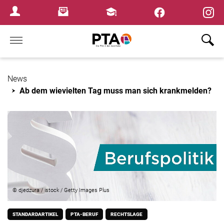
×
Newsletter
Fortbildungen
Login Menu
Home
News
Ab dem wievielten Tag muss man sich krankmelden?
© djedzura / istock / Getty Images Plus
STANDARDARTIKEL
PTA-BERUF
RECHTSLAGE