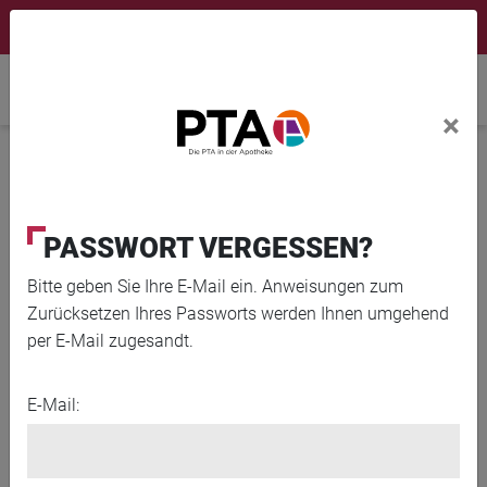
×
Newsletter
Fortbildungen
Login Menu
Home
×
Home
PASSWORT VERGESSEN?
AKTUELL
Bitte geben Sie Ihre E-Mail ein. Anweisungen zum
Zurücksetzen Ihres Passworts werden Ihnen umgehend
per E-Mail zugesandt.
08. AUGUST 2026
ERFRISCHUNGSGETRÄNKE
E-Mail:
SIND VITAMINWASSER WIRKLICH
GESUNDE DURSTLÖSCHER?