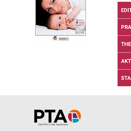
EDI
PRA
TH
AKT
ST
Home