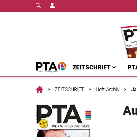
Login Menu
Fachmedium für PT
Home
ZEITSCHRIFT
PT
Home
ZEITSCHRIFT
Heft-Archiv
Ja
Au