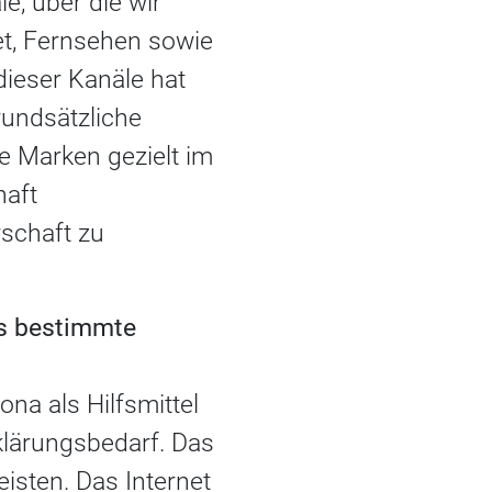
e, über die wir
et, Fernsehen sowie
ieser Kanäle hat
rundsätzliche
e Marken gezielt im
aft
schaft zu
ns bestimmte
na als Hilfsmittel
rklärungsbedarf. Das
eisten. Das Internet