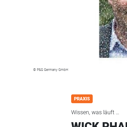
© P&G Germany GmbH
PRAXIS
Wissen, was läuft …
WICK PH