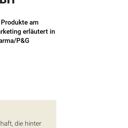
e Produkte am
eting erläutert in
harma/P&G
aft, die hinter