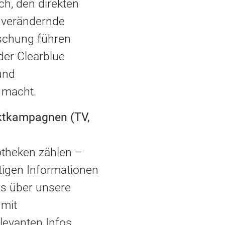
ch, den direkten
g verändernde
rschung führen
der Clearblue
und
 macht.
uktkampagnen (TV,
theken zählen –
htigen Informationen
s über unsere
 mit
levanten Infos