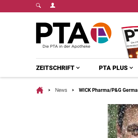
Login Menu
Fachmedium für PTA | diepta.de
Home
ZEITSCHRIFT
PTA PLUS
Home
News
WICK Pharma/P&G Germ