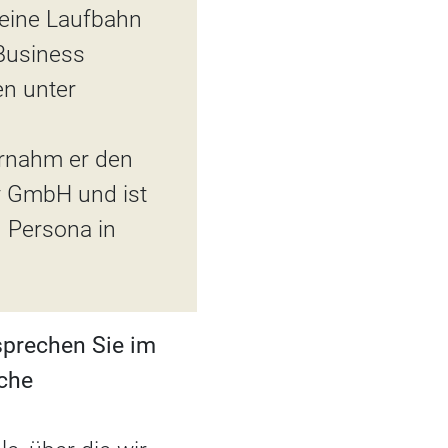
eine Laufbahn
 Business
en unter
ernahm er den
y GmbH und ist
d Persona in
prechen Sie im
che