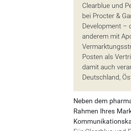
Clearblue und P
bei Procter & G
Development – di
anderem mit Apo
Vermarktungsstr
Posten als Vert
damit auch veran
Deutschland, Ös
Neben dem pharmaz
Rahmen Ihres Mark
Kommunikationskan