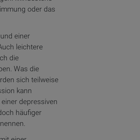
stimmung oder das
 und einer
uch leichtere
ch die
pen. Was die
rden sich teilweise
ssion kann
 einer depressiven
och häufiger
enennen.
it einer