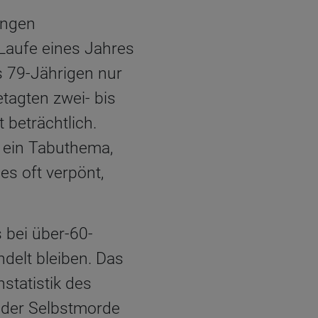
ungen
Laufe eines Jahres
s 79-Jährigen nur
agten zwei- bis
 beträchtlich.
e ein Tabuthema,
es oft verpönt,
 bei über-60-
delt bleiben. Das
nstatistik des
l der Selbstmorde