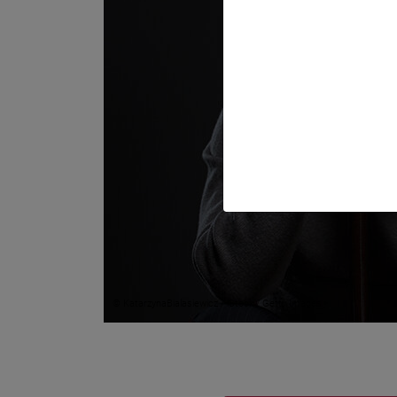
© KatarzynaBialasiewicz / iStock / Getty Images