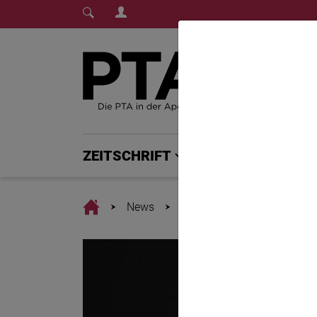
Login Menu
Fachmedium für PTA | diepta.de
Home
Home
ZEITSCHRIFT
PTA PLUS
Home
News
Kraftlos, bitter, traurig