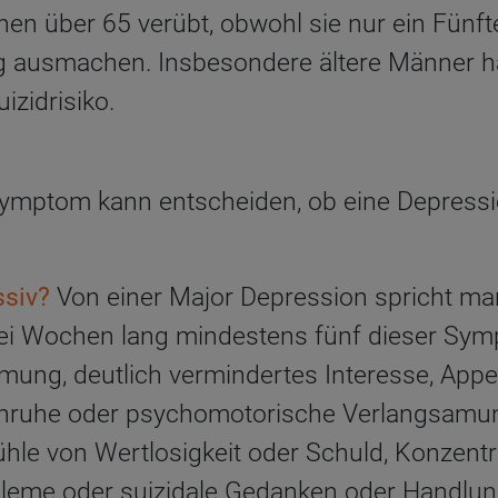
n über 65 verübt, obwohl sie nur ein Fünfte
 ausmachen. Insbesondere ältere Männer 
izidrisiko.
Symptom kann entscheiden, ob eine Depress
ssiv?
Von einer Major Depression spricht ma
ei Wochen lang mindestens fünf dieser Sym
ung, deutlich vermindertes Interesse, Appeti
Unruhe oder psychomotorische Verlangsamun
ühle von Wertlosigkeit oder Schuld, Konzent
leme oder suizidale Gedanken oder Handlu