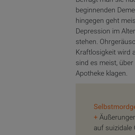
beginnenden Demenz
hingegen geht meis
Depression im Alter
stehen. Ohrgeräus
Kraftlosigkeit wir
sind es meist, über
Apotheke klagen.
Selbstmordge
+
Äußerungen w
auf suizidale