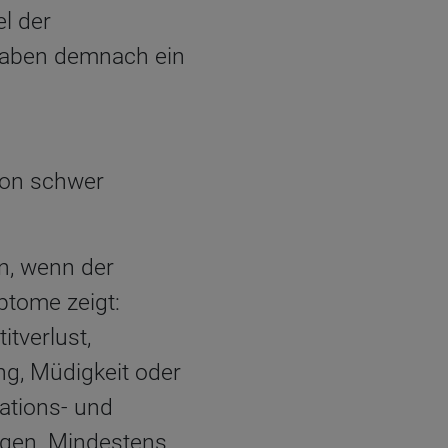
l der
haben demnach ein
ion schwer
n, wenn der
ptome zeigt:
tverlust,
g, Müdigkeit oder
rations- und
ngen. Mindestens