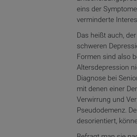
eins der Symptome
verminderte Interes
Das heißt auch, de
schweren Depressio
Formen sind also b
Altersdepression n
Diagnose bei Senior
mit denen einer D
Verwirrung und Ver
Pseudodemenz. Dem
desorientiert, kön
Befragt man sie na