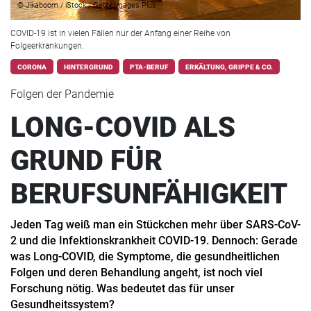
© Jikaboom / iStock / Getty Images Plus
COVID-19 ist in vielen Fällen nur der Anfang einer Reihe von
Folgeerkrankungen.
CORONA
HINTERGRUND
PTA-BERUF
ERKÄLTUNG, GRIPPE & CO.
Folgen der Pandemie
LONG-COVID ALS
GRUND FÜR
BERUFSUNFÄHIGKEIT
Jeden Tag weiß man ein Stückchen mehr über SARS-CoV-
2 und die Infektionskrankheit COVID-19. Dennoch: Gerade
was Long-COVID, die Symptome, die gesundheitlichen
Folgen und deren Behandlung angeht, ist noch viel
Forschung nötig. Was bedeutet das für unser
Gesundheitssystem?