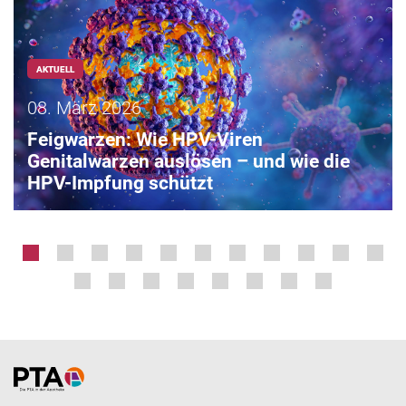
AKTUELL
08. März 2026
Feigwarzen: Wie HPV-Viren
Genitalwarzen auslösen – und wie die
HPV-Impfung schützt
Home