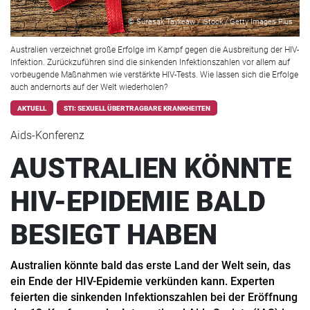
© Surasak Taykeaw / iStock / Getty Images Plus
Australien verzeichnet große Erfolge im Kampf gegen die Ausbreitung der HIV-
Infektion. Zurückzuführen sind die sinkenden Infektionszahlen vor allem auf
vorbeugende Maßnahmen wie verstärkte HIV-Tests. Wie lassen sich die Erfolge
auch andernorts auf der Welt wiederholen?
AKTUELL
STI: SEXUELL ÜBERTRAGBARE KRANKHEITEN
Aids-Konferenz
AUSTRALIEN KÖNNTE
HIV-EPIDEMIE BALD
BESIEGT HABEN
Australien könnte bald das erste Land der Welt sein, das
ein Ende der HIV-Epidemie verkünden kann. Experten
feierten die sinkenden Infektionszahlen bei der Eröffnung