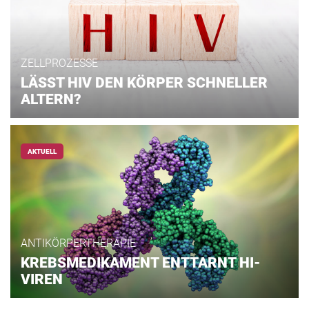
ZELLPROZESSE
LÄSST HIV DEN KÖRPER SCHNELLER
ALTERN?
AKTUELL
ANTIKÖRPERTHERAPIE
KREBSMEDIKAMENT ENTTARNT HI-
VIREN