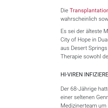
Die
Transplantatio
wahrscheinlich sowo
Es sei der älteste M
City of Hope in Dua
aus Desert Springs 
Therapie sowohl d
HI-VIREN INFIZIE
Der 68-Jährige hat
einer seltenen Genm
Medizinerteam um J