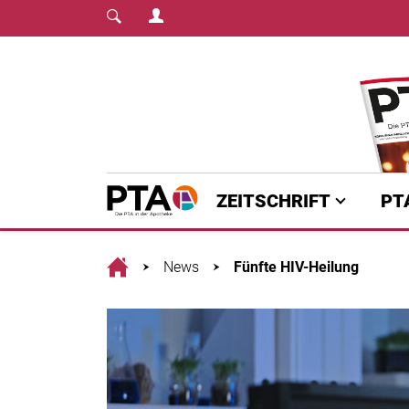
Login Menu
Fachmedium für PTA | diepta.de
Home
ZEITSCHRIFT
PT
Home
News
Fünfte HIV-Heilung