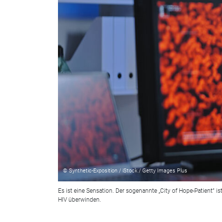
© Synthetic-Exposition / iStock / Getty Images Plus
Es ist eine Sensation. Der sogenannte „City of Hope-Patient“ is
HIV überwinden.