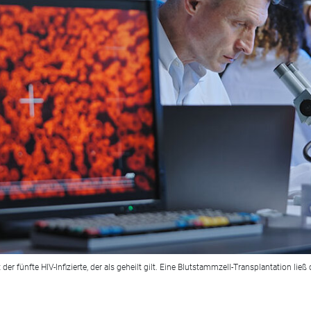
t der fünfte HIV-Infizierte, der als geheilt gilt. Eine Blutstammzell-Transplantation