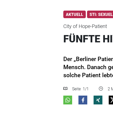
AKTUELL
STI: SEXUE
City of Hope-Patient
FÜNFTE H
Der „Berliner Patie
Mensch. Danach gel
solche Patient leb
Seite
1
/1
2 M