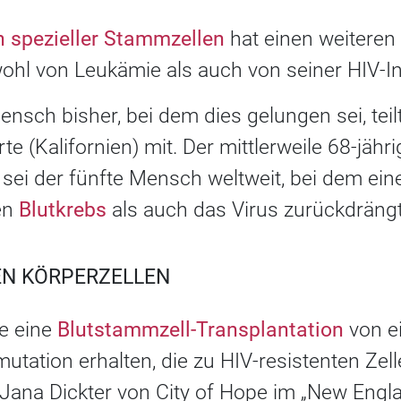
n spezieller Stammzellen
hat einen weiteren
hl von Leukämie als auch von seiner HIV-Inf
ensch bisher, bei dem dies gelungen sei, teil
rte (Kalifornien) mit. Der mittlerweile 68-jä
sei der fünfte Mensch weltweit, bei dem ein
en
Blutkrebs
als auch das Virus zurückdrängt
REN KÖRPERZELLEN
te eine
Blutstammzell-Transplantation
von e
utation erhalten, die zu HIV-resistenten Zell
ana Dickter von City of Hope im „New Engla