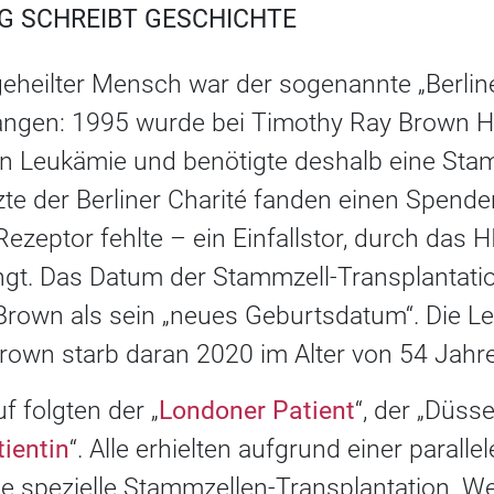
NG SCHREIBT GESCHICHTE
geheilter Mensch war der sogenannte „Berliner
ngen: 1995 wurde bei Timothy Ray Brown HIV
an Leukämie und benötigte deshalb eine Sta
zte der Berliner Charité fanden einen Spende
eptor fehlte – ein Einfallstor, durch das HI
ngt. Das Datum der Stammzell-Transplantatio
Brown als sein „neues Geburtsdatum“. Die L
Brown starb daran 2020 im Alter von 54 Jahr
f folgten der „
Londoner Patient
“, der „Düss
ientin
“. Alle erhielten aufgrund einer paralle
e spezielle Stammzellen-Transplantation. We