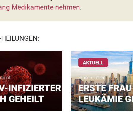
lang Medikamente nehmen
.
-HEILUNGEN:
AKTUELL
tient
Stammzellen
V-INFIZIERTER
ERSTE FRAU
H GEHEILT
LEUKÄMIE G