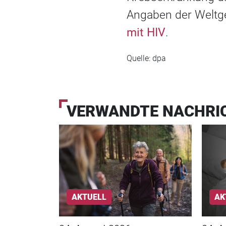
Angaben der Weltg
mit HIV
.
Quelle: dpa
VERWANDTE NACHRI
AKTUELL
AK