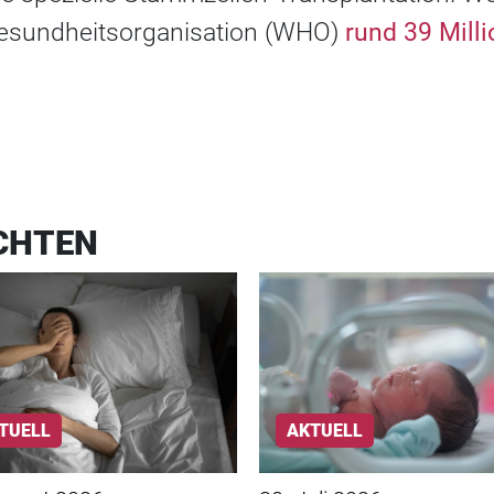
esundheitsorganisation (WHO)
rund 39 Mil
CHTEN
TUELL
AKTUELL