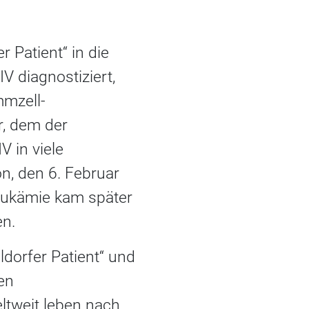
 Patient“ in die
 diagnostiziert,
mmzell-
r, dem der
V in viele
n, den 6. Februar
eukämie kam später
en.
eldorfer Patient“ und
len
ltweit leben nach