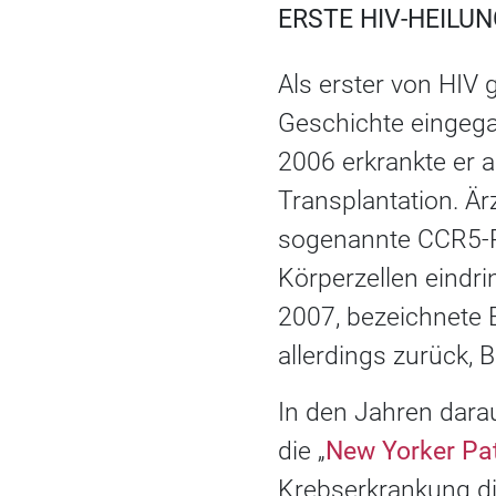
ERSTE HIV-HEILU
Als erster von HIV 
Geschichte eingega
2006 erkrankte er 
Transplantation. Är
sogenannte CCR5-Rez
Körperzellen eindri
2007, bezeichnete 
allerdings zurück, 
In den Jahren darau
die „
New Yorker Pat
Krebserkrankung di