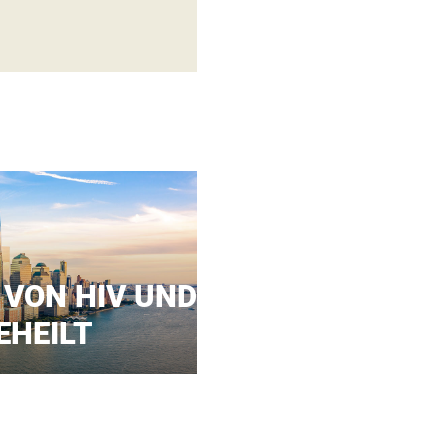
 VON HIV UND
EHEILT