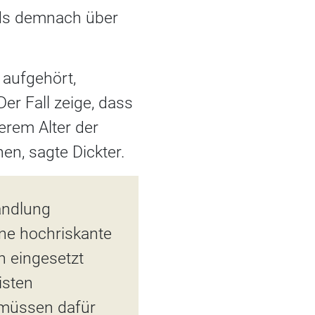
nds demnach über
 aufgehört,
Der Fall zeige, dass
erem Alter der
hen, sagte Dickter.
handlung
eine hochriskante
n eingesetzt
isten
, müssen dafür