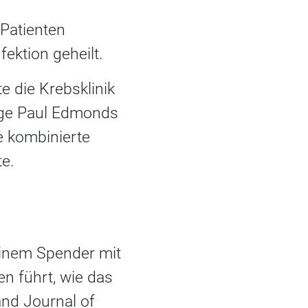
 Patienten
ektion geheilt.
te die Krebsklinik
hrige Paul Edmonds
e kombinierte
e.
inem Spender mit
en führt, wie das
nd Journal of