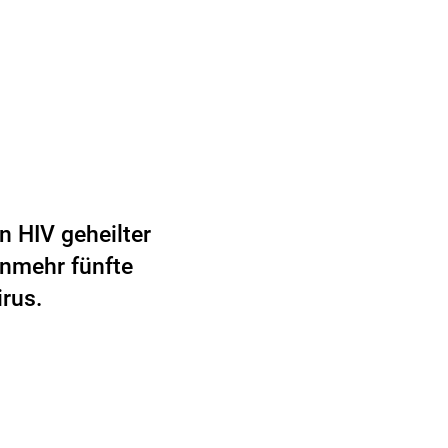
on HIV geheilter
unmehr fünfte
irus.