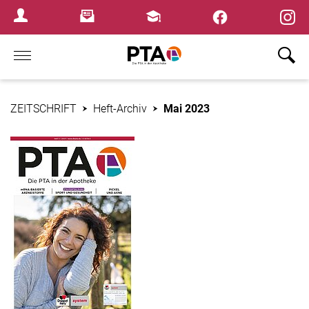
×
Newsletter
Fortbildungen
Login Menu
Home
ZEITSCHRIFT
Heft-Archiv
Mai 2023