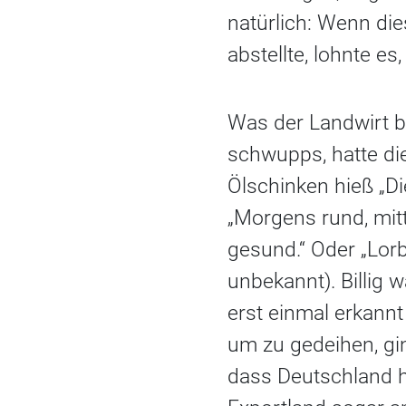
natürlich: Wenn die
abstellte, lohnte es,
Was der Landwirt be
schwupps, hatte die
Ölschinken hieß „D
„Morgens rund, mitt
gesund.“ Oder „Lorb
unbekannt). Billig 
erst einmal erkann
um zu gedeihen, gi
dass Deutschland h