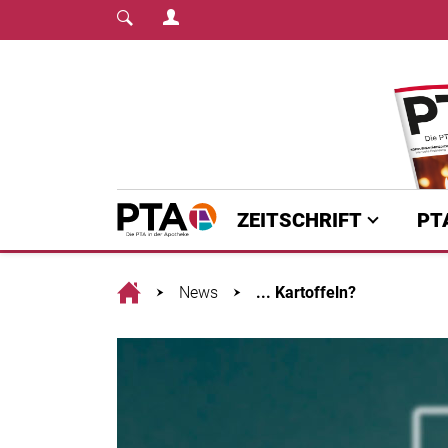
Login Menu
Fachmedium für PTA | diepta.de
Home
ZEITSCHRIFT
PT
Home
News
... Kartoffeln?