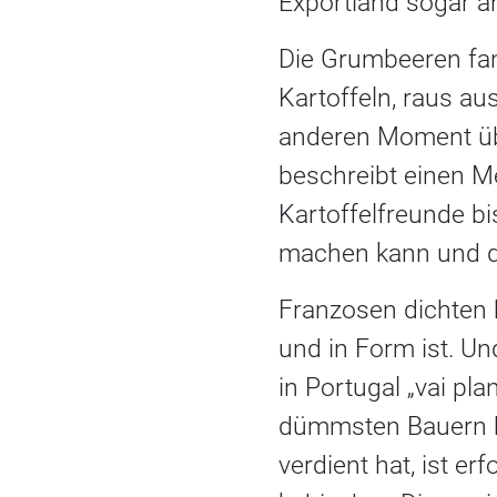
Exportland sogar an
Die Grumbeeren fan
Kartoffeln, raus a
anderen Moment üb
beschreibt einen M
Kartoffelfreunde bis
machen kann und di
Franzosen dichten h
und in Form ist. U
in Portugal „vai pl
dümmsten Bauern ha
verdient hat, ist er