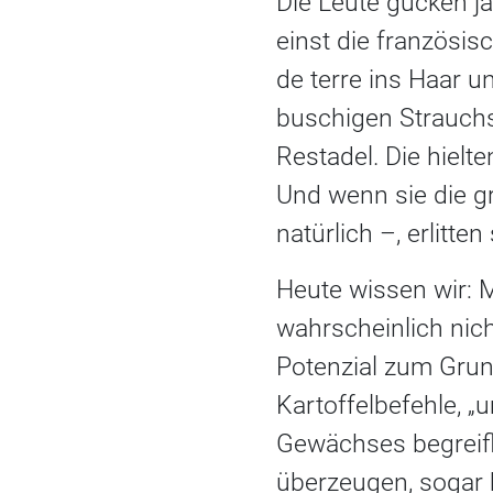
Die Leute gucken ja
einst die französi
de terre ins Haar 
buschigen Strauchs
Restadel. Die hielt
Und wenn sie die g
natürlich –, erlitte
Heute wissen wir: M
wahrscheinlich nic
Potenzial zum Grun
Kartoffelbefehle, 
Gewächses begreifli
überzeugen, sogar b