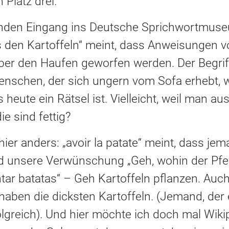
 Platz drei.
den Eingang ins Deutsche Sprichwortmuseum
us den Kartoffeln“ meint, dass Anweisungen
er den Haufen geworfen werden. Der Begrif
enschen, der sich ungern vom Sofa erhebt, 
 heute ein Rätsel ist. Vielleicht, weil man au
e sind fettig?
ier anders: „avoir la patate“ meint, dass je
nd unsere Verwünschung „Geh, wohin der Pfef
antar batatas“ – Geh Kartoffeln pflanzen. Auc
ben die dicksten Kartoffeln. (Jemand, der e
folgreich). Und hier möchte ich doch mal Wikip