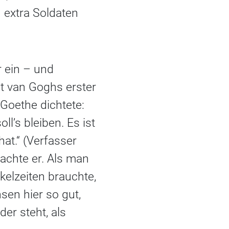
 extra Soldaten
r ein – und
nt van Goghs erster
Goethe dichtete:
l’s bleiben. Es ist
hat.“ (Verfasser
machte er. Als man
elzeiten brauchte,
sen hier so gut,
er steht, als