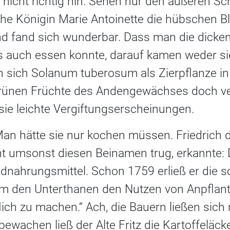
 nicht richtig hin. Sehen nur den äußeren Sc
sche Königin Marie Antoinette die hübschen
und fand sich wunderbar. Dass man die dicke
 auch essen konnte, darauf kamen weder si
en sich Solanum tuberosum als Zierpflanze in
rünen Früchte des Andengewächses doch ve
n sie leichte Vergiftungserscheinungen.
an hätte sie nur kochen müssen. Friedrich d
ht umsonst diesen Beinamen trug, erkannte:
dnahrungsmittel. Schon 1759 erließ er die 
„um den Unterthanen den Nutzen von Anpflan
ch zu machen.“ Ach, die Bauern ließen sich 
ewachen ließ der Alte Fritz die Kartoffeläcke