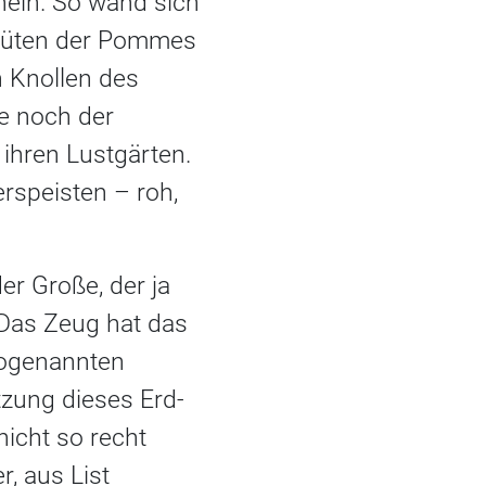
hein. So wand sich
 Blüten der Pommes
n Knollen des
e noch der
 ihren Lustgärten.
rspeisten – roh,
er Große, der ja
 Das Zeug hat das
sogenannten
tzung dieses Erd-
nicht so recht
r, aus List