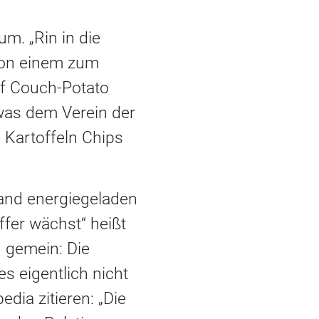
. „Rin in die
 von einem zum
f Couch-Potato
was dem Verein der
s Kartoffeln Chips
mand energiegeladen
fer wächst“ heißt
h gemein: Die
s eigentlich nicht
edia zitieren: „Die