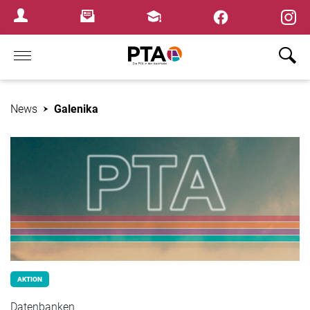
×
Newsletter
Fortbildungen
Login Menu
Home
News
Galenika
AKTION
Datenbanken