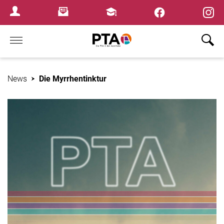
×
Newsletter
Fortbildungen
Login Menu
Home
News
Die Myrrhentinktur