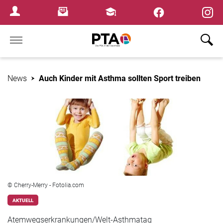
×
Newsletter
Fortbildungen
Login Menu
Home
News
Auch Kinder mit Asthma sollten Sport treiben
© Cherry-Merry - Fotolia.com
AKTUELL
Atemwegserkrankungen/Welt-Asthmatag