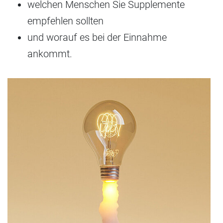
welchen Menschen Sie Supplemente
empfehlen sollten
und worauf es bei der Einnahme
ankommt.
Kl
Si
si
d
di
In
u
b
Si
di
a
Fr