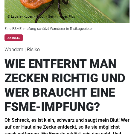
© Ladislav Kubeš / iStock / Getty Images Plus
Eine FSME-Impfung schützt Wanderer in Risikogebieten.
AKTUELL
Wandern | Risiko
WIE ENTFERNT MAN
ZECKEN RICHTIG UND
WER BRAUCHT EINE
FSME-IMPFUNG?
Oh Schreck, es ist klein, schwarz und saugt mein Blut! Wer
auf der Haut eine Zecke entdeckt, sollte sie möglichst
rasch entfernen. Ein Experte erklärt, wie das geht. Und