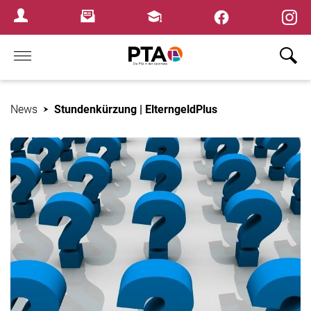
×
Newsletter
Fortbildungen
Login Menu
Home
News
Stundenkürzung | ElterngeldPlus