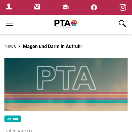
×
Newsletter
Fortbildungen
Login Menu
Home
News
Magen und Darm in Aufruhr
AKTION
Datenbanken