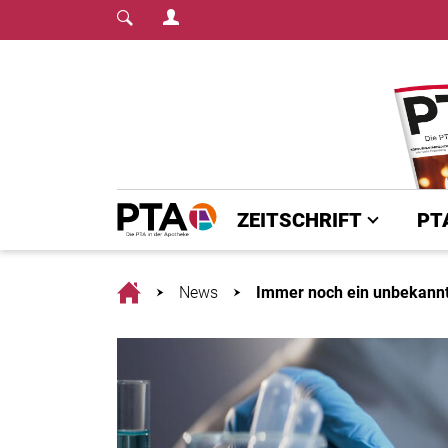
Login Menu
Fachmedium für PTA | diepta.de
Home
ZEITSCHRIFT
PT
Home
News
Immer noch ein unbekann