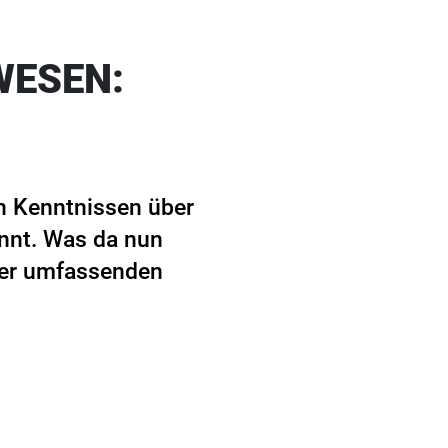
WESEN:
n Kenntnissen über
nnt. Was da nun
iner umfassenden