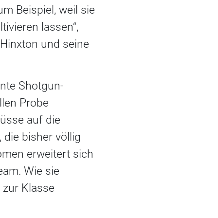
m Beispiel, weil sie
ivieren lassen“,
 Hinxton und seine
nnte Shotgun-
llen Probe
üsse auf die
ie bisher völlig
omen erweitert sich
eam. Wie sie
 zur Klasse