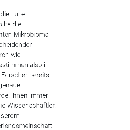
 die Lupe
lte die
hten Mikrobioms
scheidender
ren wie
estimmen also in
Forscher bereits
e genaue
de, ihnen immer
ie Wissenschaftler,
unserem
teriengemeinschaft