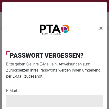
×
Newsletter
Fortbildungen
Login Menu
Home
×
Home
News
Trend grüner und wilder Naturgarten
© kruwt / iStock / Getty Images Plus
PASSWORT VERGESSEN?
Bitte geben Sie Ihre E-Mail ein. Anweisungen zum
Zurücksetzen Ihres Passworts werden Ihnen umgehend
per E-Mail zugesandt.
E-Mail: