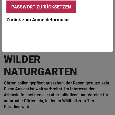
Naturgärten liegen im Trend, da immer mehr Menschen erkennen, dass eine
Artenvielfalt von Flora und Fauna als Lebensgrundlage wichtig ist.
Zurück zum Anmeldeformular
FEIERABEND!
FREIZEIT
KLIMA
Gärten
TREND GRÜNER UND
WILDER
NATURGARTEN
Gärten sollen gepflegt aussehen, der Rasen gestutzt sein.
Diese Ansicht ist weit verbreitet. Im Interesse der
Artenvielfalt setzten sich aber Initiativen und Vereine für
naturnahe Gärten ein, in denen Wildheit zum Tier-
Paradies wird.