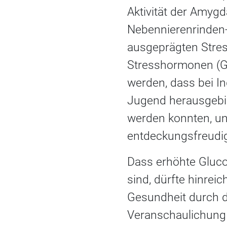
Aktivität der Amy
Nebennierenrinden-
ausgeprägten Stres
Stresshormonen (Gl
werden, dass bei In
Jugend herausgebil
werden konnten, un
entdeckungsfreudi
Dass erhöhte Gluco
sind, dürfte hinrei
Gesundheit durch d
Veranschaulichung hi