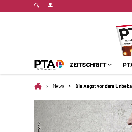
Login Menu
Fachmedium für PTA | diepta.de
Home
ZEITSCHRIFT
PT
Home
News
Die Angst vor dem Unbek