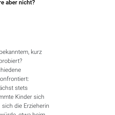
e aber nicht?
bekanntem, kurz
probiert?
chiedene
nfrontiert:
chst stets
mmte Kinder sich
sich die Erzieherin
 würde, etwa beim