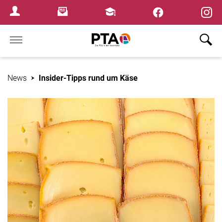
×
Newsletter
Fortbildungen
Login Menu
Home
News
Insider-Tipps rund um Käse