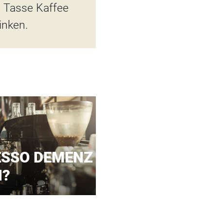
o Tasse Kaffee
inken.
ESSO DEMENZ
N?