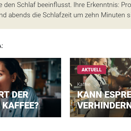
e den Schlaf beeinflusst. Ihre Erkenntnis: Pr
nd abends die Schlafzeit um zehn Minuten s
:
AKTUELL
Kaffee
RT DER
KANN ESPR
 KAFFEE?
VERHINDER