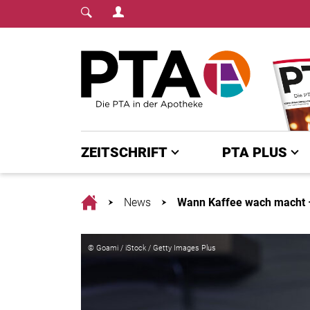
Login Menu
Fachmedium für PTA | diepta.de
Home
ZEITSCHRIFT
PTA PLUS
Home
News
Wann Kaffee wach macht –
© Goami / iStock / Getty Images Plus