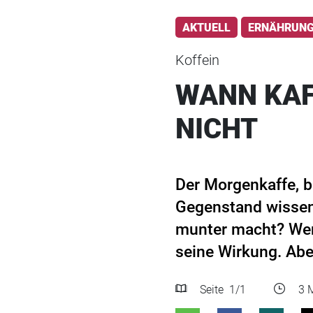
AKTUELL
ERNÄHRUN
Koffein
WANN KAF
NICHT
Der Morgenkaffe, b
Gegenstand wissens
munter macht? Wen
seine Wirkung. Abe
Seite
1
/1
3 M