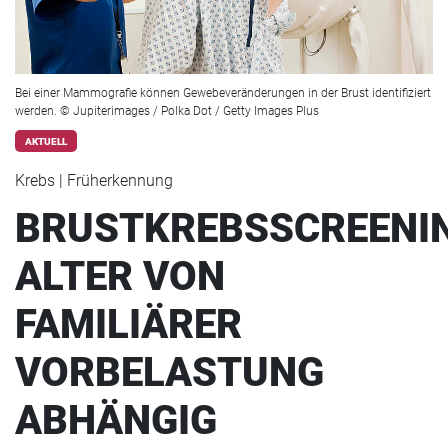
Bei einer Mammografie können Gewebeveränderungen in der Brust identifiziert
werden. © Jupiterimages / Polka Dot / Getty Images Plus
AKTUELL
Krebs | Früherkennung
BRUSTKREBSSCREENI
ALTER VON
FAMILIÄRER
VORBELASTUNG
ABHÄNGIG