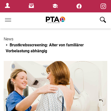
×
Newsletter
Fortbildungen
Login Menu
Home
News
Brustkrebsscreening: Alter von familiärer
Vorbelastung abhängig