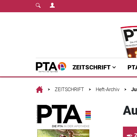
Login Menu
Fachmedium für PT
Home
ZEITSCHRIFT
PT
Home
ZEITSCHRIFT
Heft-Archiv
Ju
Au