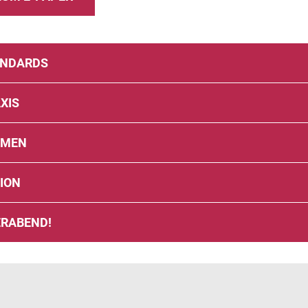
ANDARDS
XIS
EMEN
ION
ERABEND!