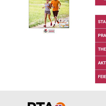
ST
PRA
TH
AKT
FEI
Home